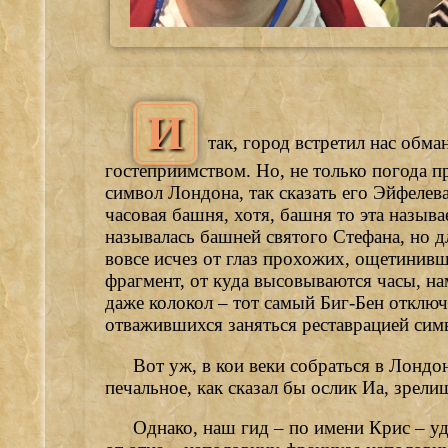
И
так, город встретил нас обм
гостеприимством. Но, не только погода п
символ Лондона, так сказать его Эйфелев
часовая башня, хотя, башня то эта называ
называлась башней святого Стефана, но дл
вовсе исчез от глаз прохожих, ощетинив
фрагмент, от куда высовываются часы, нам
даже колокол – тот самый Биг-Бен отключ
отважившихся заняться реставрацией сим
Вот уж, в кои веки собраться в Лондон
печальное, как сказал бы ослик Иа, зрели
Однако, наш гид – по имени Крис – уд