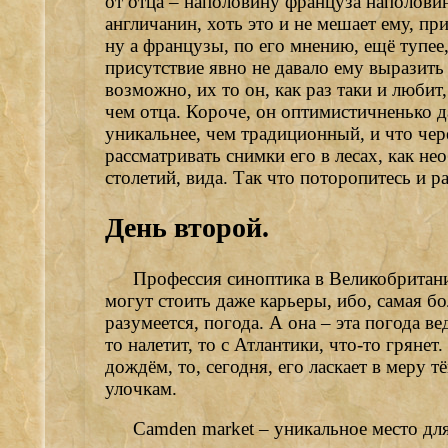
от отца – наполовину француза наполовин
англичанин, хоть это и не мешает ему, п
ну а французы, по его мнению, ещё тупее,
присутствие явно не давало ему выразить е
возможно, их то он, как раз таки и любит
чем отца. Короче, он оптимистичненько да
уникальнее, чем традиционный, и что чере
рассматривать снимки его в лесах, как н
столетий, вида. Так что поторопитесь и ра
День второй.
Профессия синоптика в Великобритани
могут стоить даже карьеры, ибо, самая бо
разумеется, погода. А она – эта погода в
то налетит, то с Атлантики, что-то гряне
дождём, то, сегодня, его ласкает в меру 
улочкам.
Camden market – уникальное место для