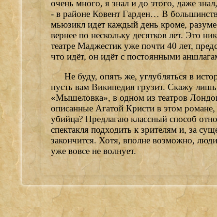
очень много, я знал и до этого, даже зна
- в районе Ковент Гарден… В большинств
мьюзикл идет каждый день кроме, разумее
вернее по нескольку десятков лет. Это ни
театре Маджестик уже почти 40 лет, предс
что идёт, он идёт с постоянными аншлага
Не буду, опять же, углубляться в ист
пусть вам Википедия грузит. Скажу лишь
«Мышеловка», в одном из театров Лондона
описанные Агатой Кристи в этом романе, е
убийца? Предлагаю классный способ относ
спектакля подходить к зрителям и, за су
закончится. Хотя, вполне возможно, люди
уже вовсе не волнует.