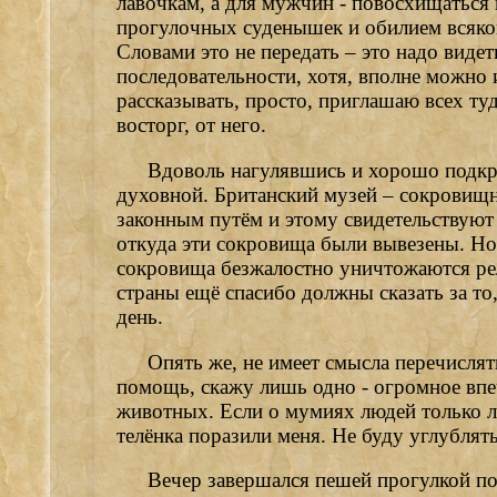
лавочкам, а для мужчин - повосхищаться
прогулочных суденышек и обилием всяког
Словами это не передать – это надо видет
последовательности, хотя, вполне можно 
рассказывать, просто, приглашаю всех туд
восторг, от него.
Вдоволь нагулявшись и хорошо подк
духовной. Британский музей – сокровищн
законным путём и этому свидетельствуют
откуда эти сокровища были вывезены. Но,
сокровища безжалостно уничтожаются рел
страны ещё спасибо должны сказать за то
день.
Опять же, не имеет смысла перечислят
помощь, скажу лишь одно - огромное впе
животных. Если о мумиях людей только л
телёнка поразили меня. Не буду углублятьс
Вечер завершался пешей прогулкой по 