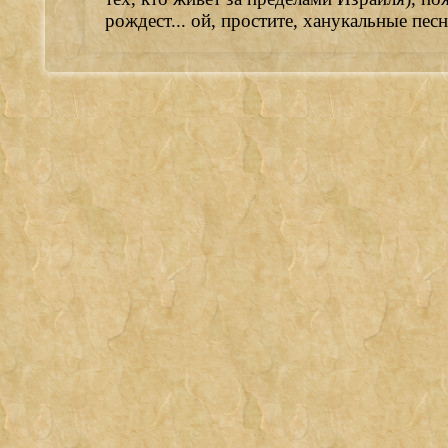
рождест... ой, простите, ханукальные пе