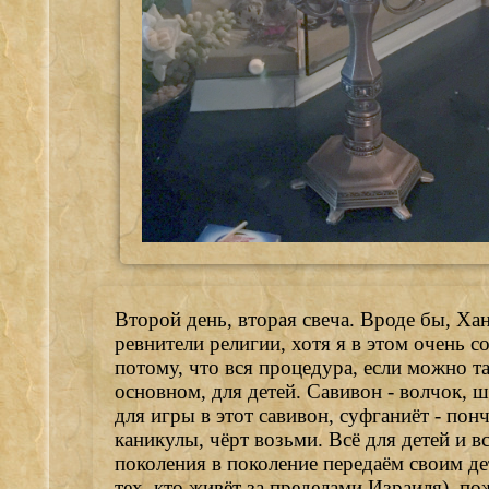
Второй день, вторая свеча. Вроде бы, Хан
ревнители религии, хотя я в этом очень с
потому, что вся процедура, если можно та
основном, для детей. Савивон - волчок, ш
для игры в этот савивон, суфганиёт - пон
каникулы, чёрт возьми. Всё для детей и в
поколения в поколение передаём своим де
тех, кто живёт за пределами Израиля), п